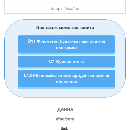
Історія України
Вас також може зацікавити
B11 Філологія (будь-яка інша освітня
програма)
C7 Журналістика
C1.09 Економіка та міжнародні економічні
відносини
Денна
Магістр