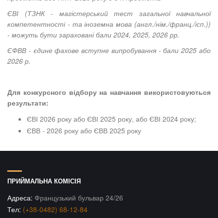
ЄВІ (ТЗНК - магістерський тест загальної навчальної
компетентності - та іноземна мова (англ./нім./франц./ісп.))
- можуть бути зараховані бали 2024, 2025, 2026 рр.
ЄФВВ - єдине фахове вступне випробування - бали 2025 або
2026 р.
Для конкурсного відбору на навчання використовуються
результати:
ЄВІ 2026 року або ЄВІ 2025 року, або ЄВІ 2024 року;
ЄВВ - 2026 року або ЄВВ 2025 року
ПРИЙМАЛЬНА КОМІСІЯ
Адреса:
Французький бульвар 24/26
Тел:
(+38-0482) 68-12-84