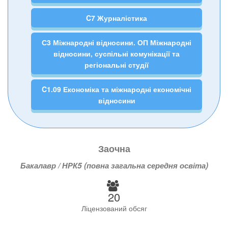
C7 Журналістика
С3 Міжнародні відносини. ОП Міжнародні
відносини, суспільні комунікації та
регіональні студії
C1.09 Економіка та міжнародні економічні
відносини
Заочна
Бакалавр / НРК5 (повна загальна середня освіта)
20
Ліцензований обсяг