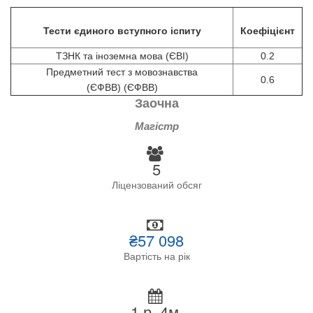
Тести єдиного вступного іспиту
Коефіцієнт
ТЗНК та іноземна мова (ЄВІ)
0.2
Предметний тест з мовознавства
0.6
(ЄФВВ) (ЄФВВ)
Заочна
Магістр
5
Ліцензований обсяг
₴57 098
Вартість на рік
1 р. 4м.