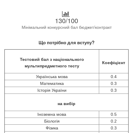
130/100
Мінімальний конкурсний бал бюджет/контракт
Що потрібно для вступу?
Тестовий бал з національного
Коефіцієнт
мультипредметного тесту
Українська мова
0.4
Математика
0.3
Історія України
0.3
на вибір
Іноземна мова
0.5
Біологія
0.2
Фізика
0.3