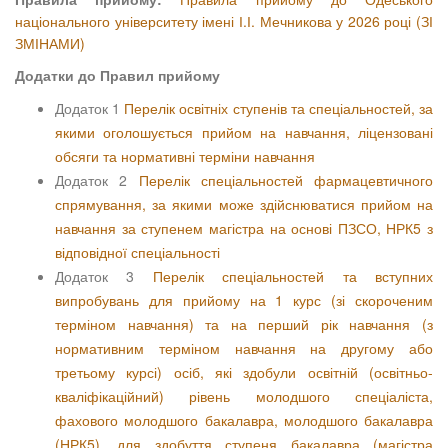
національного університету імені І.І. Мечникова у 2026 році (ЗІ
ЗМІНАМИ)
Додатки до Правил прийому
Додаток 1
Перелік освітніх ступенів та спеціальностей, за
якими оголошується прийом на навчання, ліцензовані
обсяги та нормативні терміни навчання
Додаток 2
Перелік спеціальностей фармацевтичного
спрямування, за якими може здійснюватися прийом на
навчання за ступенем магістра на основі ПЗСО, НРК5 з
відповідної спеціальності
Додаток 3
Перелік спеціальностей та вступних
випробувань для прийому на 1 курс (зі скороченим
терміном навчання) та на перший рік навчання (з
нормативним терміном навчання на другому або
третьому курсі) осіб, які здобули освітній (освітньо-
кваліфікаційний) рівень молодшого спеціаліста,
фахового молодшого бакалавра, молодшого бакалавра
(НРК5), для здобуття ступеня бакалавра (магістра