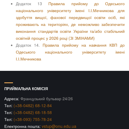
Додаток 13
Правила прийому до Одеського
національного університету імені І.І.Мечникова для
здобуття вищої, фахової передвищої освіти осіб, які
проживають на територіях, де неможливо забезпечити
виконання стандартів освіти України та/або стабільний
освітній процес у 2026 році (ЗІ ЗМІНАМИ)
Додаток 14.
Правила прийому на навчання КВП до
Одеського національного університету імені
І.І.Мечникова
ПРИЙМАЛЬНА КОМІСІЯ
Адреса:
Французький бульвар 24/26
Тел:
(+38-0482) 68-12-84
Тел:
(+38-0482) 68-18-58
Тел:
(+38-093) 755-78-24
Електронна пошта:
vstup@onu.edu.ua