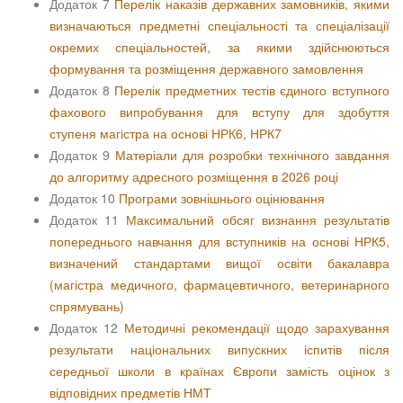
Додаток 7
Перелік наказів державних замовників, якими
визначаються предметні спеціальності та спеціалізації
окремих спеціальностей, за якими здійснюються
формування та розміщення державного замовлення
Додаток 8
Перелік предметних тестів єдиного вступного
фахового випробування для вступу для здобуття
ступеня магістра на основі НРК6, НРК7
Додаток 9
Матеріали для розробки технічного завдання
до алгоритму адресного розміщення в 2026 році
Додаток 10
Програми зовнішнього оцінювання
Додаток 11
Максимальний обсяг визнання результатів
попереднього навчання для вступників на основі НРК5,
визначений стандартами вищої освіти бакалавра
(магістра медичного, фармацевтичного, ветеринарного
спрямувань)
Додаток 12
Методичні рекомендації щодо зарахування
результати національних випускних іспитів після
середньої школи в країнах Європи замість оцінок з
відповідних предметів НМТ