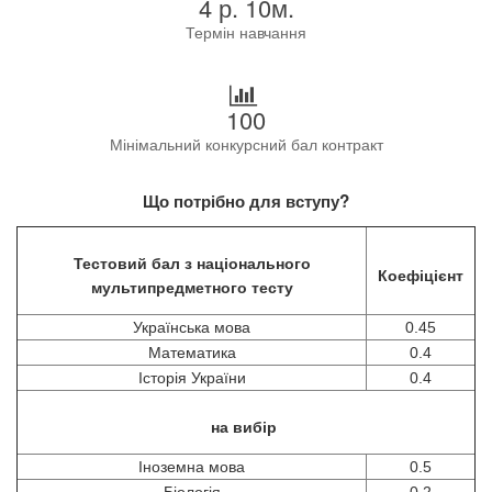
4 р. 10м.
Термін навчання
100
Мінімальний конкурсний бал контракт
Що потрібно для вступу?
Тестовий бал з національного
Коефіцієнт
мультипредметного тесту
Українська мова
0.45
Математика
0.4
Історія України
0.4
на вибір
Іноземна мова
0.5
Біологія
0.2