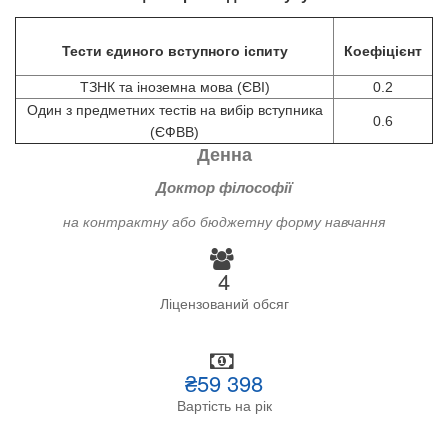
Тести єдиного вступного іспиту
Коефіцієнт
ТЗНК та іноземна мова (ЄВІ)
0.2
Один з предметних тестів на вибір вступника
0.6
(ЄФВВ)
Денна
Доктор філософії
на контрактну або бюджетну форму навчання
4
Ліцензований обсяг
₴59 398
Вартість на рік