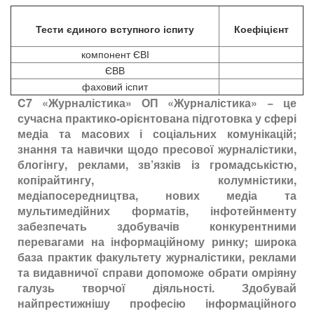
Тести єдиного вступного іспиту
Коефіцієнт
компонент ЄВІ
ЄВВ
фаховий іспит
C7 «Журналістика» ОП «Журналістика» − це
сучасна практико-орієнтована підготовка у сфері
медіа та масових і соціальних комунікацій;
знання та навички щодо пресової журналістики,
блогінгу, реклами, зв’язків із громадськістю,
копірайтингу, колумністики,
медіапосередництва, нових медіа та
мультимедійних форматів, інфотейнменту
забезпечать здобувачів конкурентними
перевагами на інформаційному ринку; широка
база практик факультету журналістики, реклами
та видавничої справи допоможе обрати омріяну
галузь творчої діяльності. Здобувай
найпрестижнішу професію інформаційного