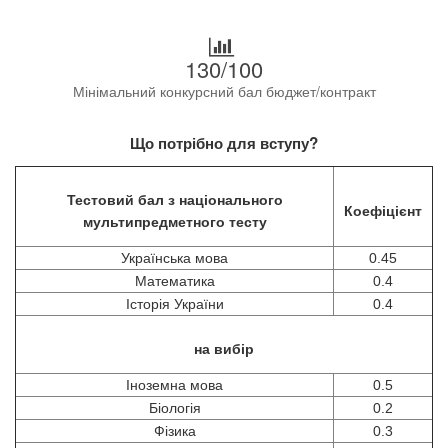
130/100
Мінімальний конкурсний бал бюджет/контракт
Що потрібно для вступу?
Тестовий бал з національного
Коефіцієнт
мультипредметного тесту
Українська мова
0.45
Математика
0.4
Історія України
0.4
на вибір
Іноземна мова
0.5
Біологія
0.2
Фізика
0.3