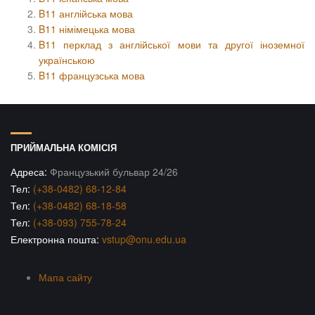
B11 англійська мова
B11 німімецька мова
B11 перклад з англійської мови та другої іноземної
українською
B11 французська мова
ПРИЙМАЛЬНА КОМІСІЯ
Адреса:
Французький бульвар 24/26
Тел:
(+38-0482) 68-12-84
Тел:
(+38-0482) 68-18-58
Тел:
(+38-093) 755-78-24
Електронна пошта:
vstup@onu.edu.ua
Мапа сайту