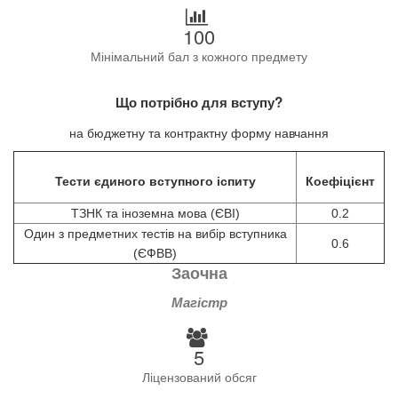
100
Мінімальний бал з кожного предмету
Що потрібно для вступу?
на бюджетну та контрактну форму навчання
Тести єдиного вступного іспиту
Коефіцієнт
ТЗНК та іноземна мова (ЄВІ)
0.2
Один з предметних тестів на вибір вступника
0.6
(ЄФВВ)
Заочна
Магістр
5
Ліцензований обсяг