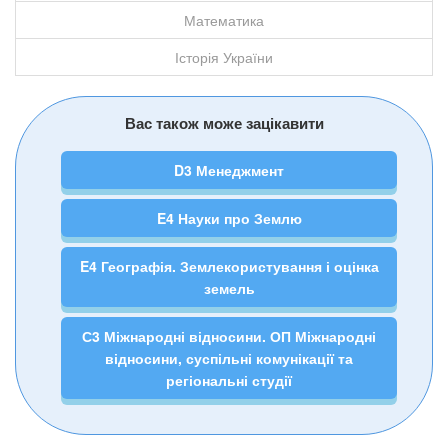
Математика
Історія України
Вас також може зацікавити
D3 Менеджмент
E4 Науки про Землю
E4 Географія. Землекористування і оцінка
земель
С3 Міжнародні відносини. ОП Міжнародні
відносини, суспільні комунікації та
регіональні студії