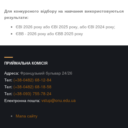
Для конкурсного відбору на навчання використовуються
результати:
ЄВІ 2026 року або ЄВІ 2025 року, або ЄВІ 2024 року;
ЄВВ - 2026 року або ЄВВ 2025 року
ПРИЙМАЛЬНА КОМІСІЯ
Адреса:
Французький бульвар 24/26
Тел:
(+38-0482) 68-12-84
Тел:
(+38-0482) 68-18-58
Тел:
(+38-093) 755-78-24
Електронна пошта:
vstup@onu.edu.ua
Мапа сайту