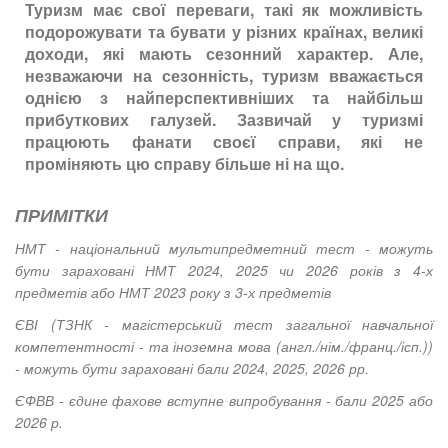
Туризм має свої переваги, такі як можливість
подорожувати та бувати у різних країнах, великі
доходи, які мають сезонний характер. Але,
незважаючи на сезонність, туризм вважається
однією з найперспективніших та найбільш
прибуткових галузей. Зазвичай у туризмі
працюють фанати своєї справи, які не
проміняють цю справу більше ні на що.
ПРИМІТКИ
НМТ - національний мультипредметний тест - можуть
бути зараховані НМТ 2024, 2025 чи 2026 років з 4-х
предметів або НМТ 2023 року з 3-х предметів
ЄВІ (ТЗНК - магістерський тест загальної навчальної
компетентності - та іноземна мова (англ./нім./франц./ісп.))
- можуть бути зараховані бали 2024, 2025, 2026 рр.
ЄФВВ - єдине фахове вступне випробування - бали 2025 або
2026 р.