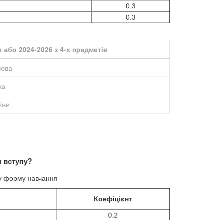
0.3
0.3
 або 2024-2026 з 4-х предметів
мова
ка
аїни
 вступу?
ну форму навчання
Коефіцієнт
0.2