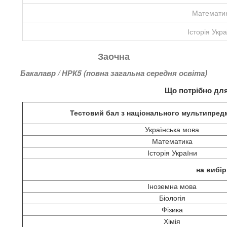
Математи
Історія Укр
Заочна
Бакалавр / НРК5 (повна загальна середня освіта)
Що потрібно для
Тестовий бал з національного мультипред
Українська мова
Математика
Історія України
на вибі
Іноземна мова
Біологія
Фізика
Хімія