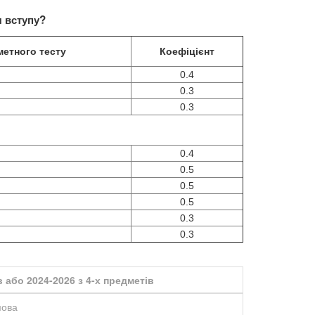
 вступу?
метного тесту
Коефіцієнт
0.4
0.3
0.3
р
0.4
0.5
0.5
0.5
0.3
0.3
 або 2024-2026 з 4-х предметів
мова