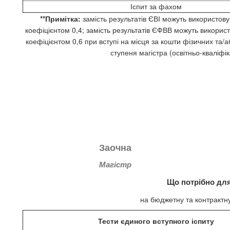
Іспит за фахом
**Примітка:
замість результатів ЄВІ можуть використову
коефіцієнтом 0,4; замість результатів ЄФВВ можуть використ
коефіцієнтом 0,6 при вступі на місця за кошти фізичних та/
ступеня магістра (освітньо-кваліфік
Заочна
Магістр
Що потрібно для
на бюджетну та контракт
Тести єдиного вступного іспиту