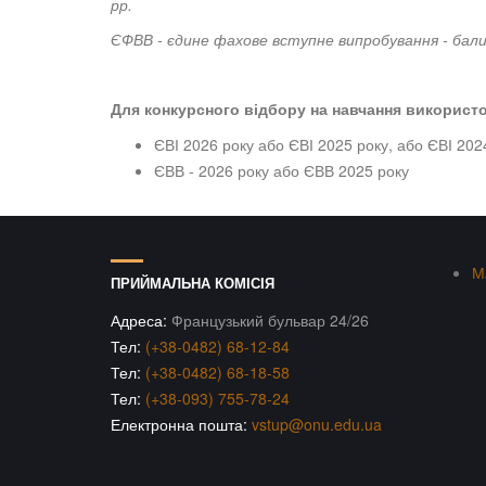
рр.
ЄФВВ - єдине фахове вступне випробування - бали
Для конкурсного відбору на навчання використ
ЄВІ 2026 року або ЄВІ 2025 року, або ЄВІ 202
ЄВВ - 2026 року або ЄВВ 2025 року
М
ПРИЙМАЛЬНА КОМІСІЯ
Адреса:
Французький бульвар 24/26
Тел:
(+38-0482) 68-12-84
Тел:
(+38-0482) 68-18-58
Тел:
(+38-093) 755-78-24
Електронна пошта:
vstup@onu.edu.ua