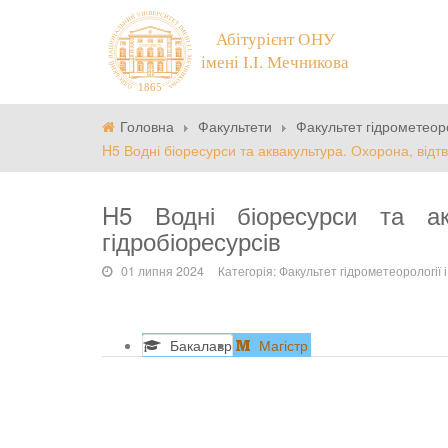
Головна
Факультети
Факультет гідрометеорол
H5 Водні біоресурси та аквакультура. Охорона, відт
H5 Водні біоресурси та ак
гідробіоресурсів
01 липня 2024
Категорія:
Факультет гідрометеорології і 
Бакалавр
Магістр