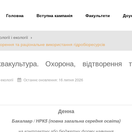
Головна
Вступна кампанія
Факультети
Доун
огії і екології
ворення та раціональне використання гідробіоресурсів
вакультура. Охорона, відтворення т
екології
Останнє оновлення: 16 липня 2026
Денна
Бакалавр / НРК5 (повна загальна середня освіта)
на контрактну або бюджетну форму навчання