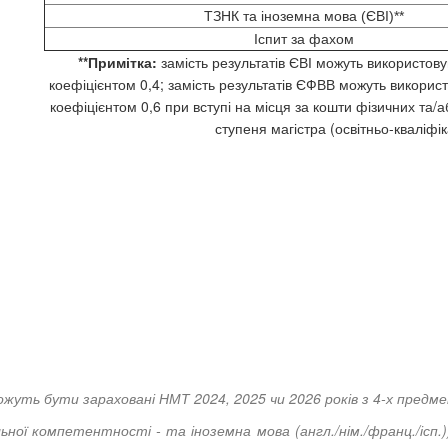
ТЗНК та іноземна мова (ЄВІ)**
Іспит за фахом
**Примітка:
замість результатів ЄВІ можуть використову
коефіцієнтом 0,4; замість результатів ЄФВВ можуть використ
коефіцієнтом 0,6 при вступі на місця за кошти фізичних та/
ступеня магістра (освітньо-кваліфік
ть бути зараховані НМТ 2024, 2025 чи 2026 років з 4-х предме
ьної компетентності - та іноземна мова (англ./нім./франц./ісп.)