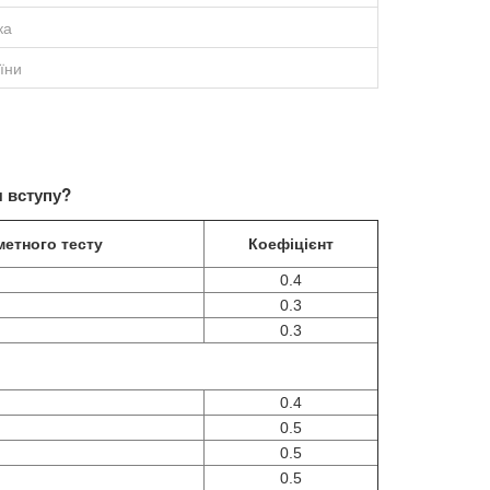
ка
аїни
 вступу?
метного тесту
Коефіцієнт
0.4
0.3
0.3
р
0.4
0.5
0.5
0.5