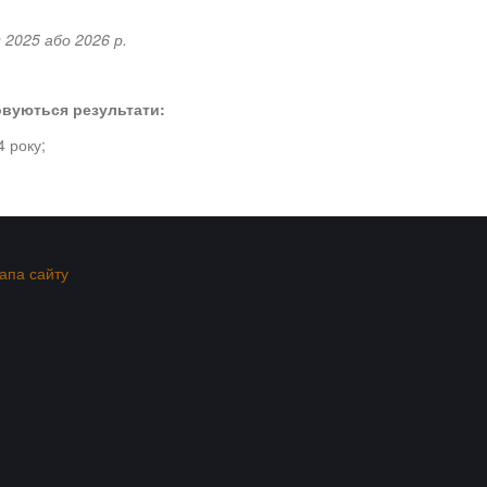
 2025 або 2026 р.
овуються результати:
4 року;
апа сайту