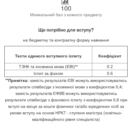
100
Мінімальний бал з кожного предмету
Що потрібно для вступу?
на бюджетну та контрактну форму навчання
Тести єдиного вступного іспиту
Коефіцієнт
ТЗНК та іноземна мова (ЄВІ)**
0.2
Іспит за фахом
0.6
**Примітка:
замість результатів ЄВІ можуть використовуватись
результати співбесіди з іноземної мови з коефіцієнтом 0,4;
замість результатів ЄФВВ можуть використовуватись
результати співбесіди з фахового іспиту з коефіцієнтом 0,6 при
вступі на місця за кошти фізичних та/або юридичних осіб за
умови вступу на основі НРК7 - ступеня магістра (освітньо-
кваліфікаційного рівня спеціаліста)