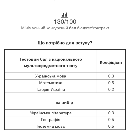
130/100
Мінімальний конкурсний бал бюджет/контракт
Що потрібно для вступу?
Тестовий бал з національного
Коефіцієнт
мультипредметного тесту
Українська мова
0.3
Математика
0.5
Історія України
0.2
на вибір
Українська література
0.3
Географія
0.5
Іноземна мова
0.5