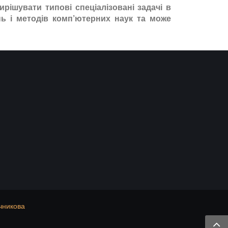
рішувати типові спеціалізовані задачі в
нь і методів комп’ютерних наук та може
ечникова