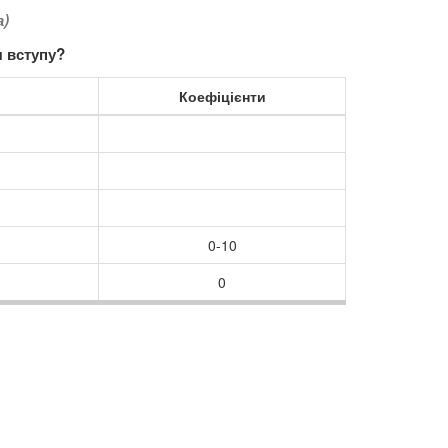
а)
 вступу?
Коефіцієнти
0-10
0