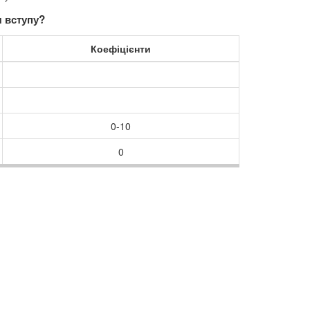
 вступу?
Коефіцієнти
0-10
0