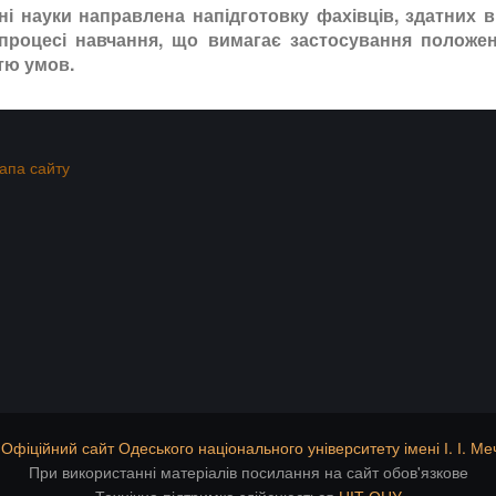
 науки направлена напідготовку фахівців, здатних ви
 процесі навчання, що вимагає застосування положе
тю умов.
апа сайту
6
Офіційний сайт Одеського національного університету імені І. І. М
При використанні матеріалів посилання на сайт обов'язкове