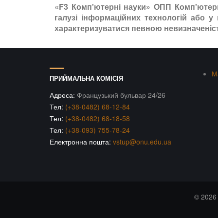
«F3 Комп'ютерні науки» ОПП Комп'ютерні
галузі інформаційних технологій або у
характеризуватися певною невизначеніс
М
ПРИЙМАЛЬНА КОМІСІЯ
Адреса:
Французький бульвар 24/26
Тел:
(+38-0482) 68-12-84
Тел:
(+38-0482) 68-18-58
Тел:
(+38-093) 755-78-24
Електронна пошта:
vstup@onu.edu.ua
© 202